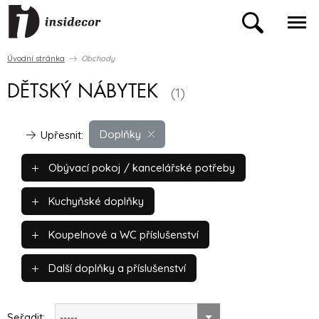
Úvodní stránka
Obchody
DĚTSKÝ NÁBYTEK
(1)
Doplňky
Upřesnit:
Obývací pokoj / kancelářské potřeby
Kuchyňské doplňky
Koupelnové a WC příslušenství
Další doplňky a příslušenství
Seřadit:
-----