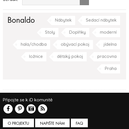
Bonaldo
Nábytek
Sedací nábytek
Stoly
Doplňky
moderní
hala/chodba
obývací pokoj
jídelna
ložnice
dětský pokoj
pracovna
Praha
Připojte se k iD komunitě
O PROJEKTU
NAPIŠTE NÁM
FAQ