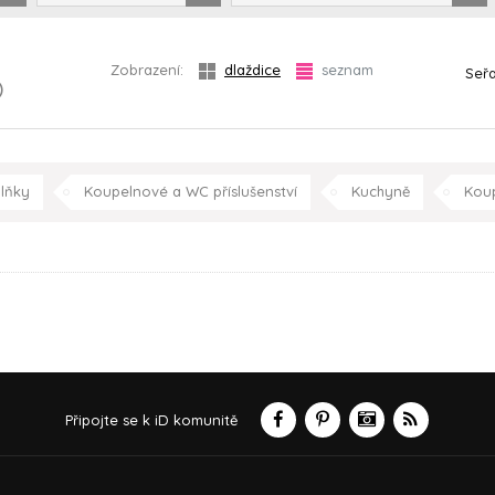
Zobrazení:
dlaždice
seznam
Seřa
)
lňky
Koupelnové a WC příslušenství
Kuchyně
Kou
k
Připojte se k iD komunitě