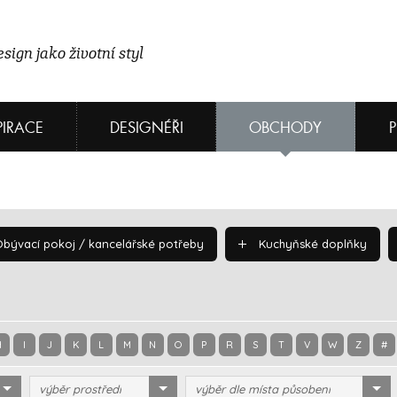
sign jako životní styl
PIRACE
DESIGNÉŘI
OBCHODY
bývací pokoj / kancelářské potřeby
Kuchyňské doplňky
H
I
J
K
L
M
N
O
P
R
S
T
V
W
Z
#
výběr prostředí
výběr dle místa působení