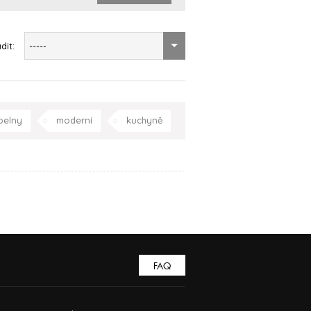
dit:
-----
pelny
moderní
kuchyně
oupelna
Praha
Celá ČR
FAQ