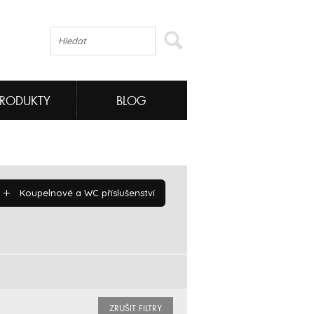
PRODUKTY
BLOG
Koupelnové a WC příslušenství
ZRUŠIT FILTRY