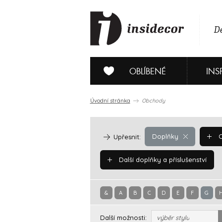
De
OBLÍBENÉ
INS
Úvodní stránka
Obchody
Doplňky
O
Upřesnit:
Další doplňky a příslušenství
&
A
B
C
D
E
F
G
Další možnosti:
výběr stylu