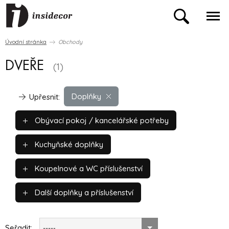
Úvodní stránka
Obchody
DVEŘE
(1)
Doplňky
Upřesnit:
Obývací pokoj / kancelářské potřeby
Kuchyňské doplňky
Koupelnové a WC příslušenství
Další doplňky a příslušenství
Seřadit:
-----