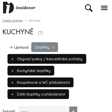
Úvodní stránka
Obchody
KUCHYNĚ
(1)
Doplňky
Upřesnit:
Obývací pokoj / kancelářské potřeby
Kuchyňské doplňky
Koupelnové a WC příslušenství
Další doplňky a příslušenství
Seřadit:
-----