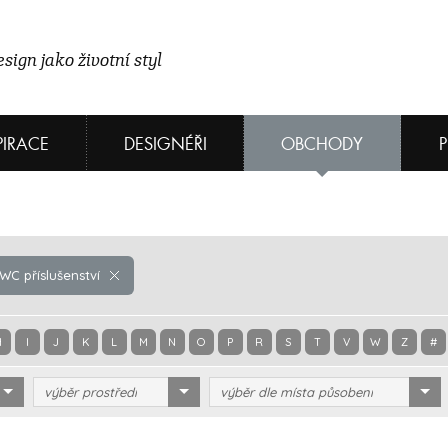
sign jako životní styl
PIRACE
DESIGNÉŘI
OBCHODY
C příslušenství
H
I
J
K
L
M
N
O
P
R
S
T
V
W
Z
#
výběr prostředí
výběr dle místa působení