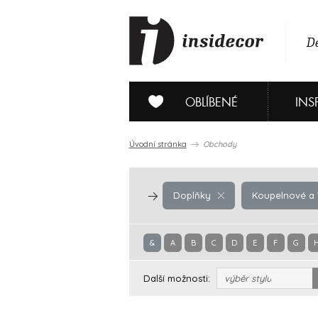
De
OBLÍBENÉ
INS
Úvodní stránka
Obchody
Doplňky
Koupelnové a W
&
A
B
C
D
E
F
G
Další možnosti:
výběr stylu