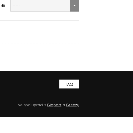
dit:
-----
FAQ
ve spolupráci s
Bioport
a
Breezy