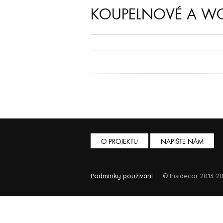
KOUPELNOVÉ A WC
O PROJEKTU
NAPIŠTE NÁM
Podmínky používání
© Insidecor 2013-20