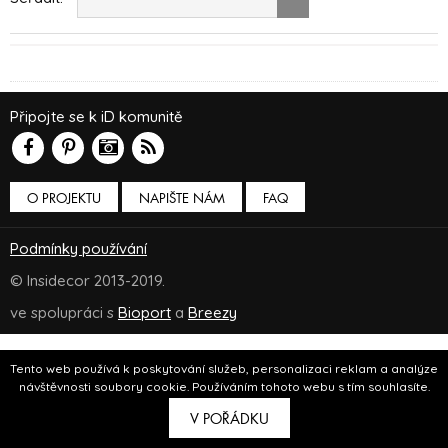
Připojte se k iD komunitě
O PROJEKTU
NAPIŠTE NÁM
FAQ
Podmínky používání
© Insidecor 2013-2019.
ve spolupráci s
Bioport
a
Breezy
Tento web používá k poskytování služeb, personalizaci reklam a analýze
návštěvnosti soubory cookie. Používáním tohoto webu s tím souhlasíte.
V POŘÁDKU