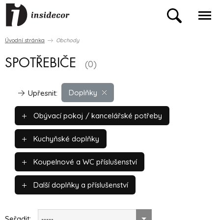
Úvodní stránka
Obchody
SPOTŘEBIČE
(0)
Doplňky
Upřesnit:
Obývací pokoj / kancelářské potřeby
Kuchyňské doplňky
Koupelnové a WC příslušenství
Další doplňky a příslušenství
Seřadit:
-----