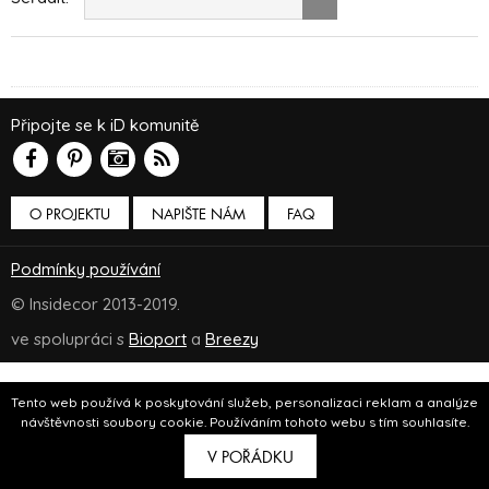
Připojte se k iD komunitě
O PROJEKTU
NAPIŠTE NÁM
FAQ
Podmínky používání
© Insidecor 2013-2019.
ve spolupráci s
Bioport
a
Breezy
Tento web používá k poskytování služeb, personalizaci reklam a analýze
návštěvnosti soubory cookie. Používáním tohoto webu s tím souhlasíte.
V POŘÁDKU