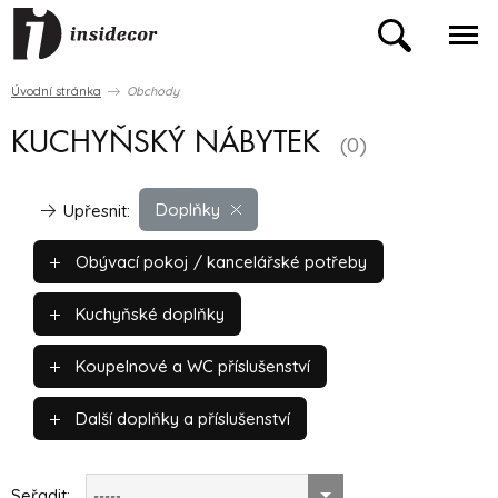
Úvodní stránka
Obchody
KUCHYŇSKÝ NÁBYTEK
(0)
Doplňky
Upřesnit:
Obývací pokoj / kancelářské potřeby
Kuchyňské doplňky
Koupelnové a WC příslušenství
Další doplňky a příslušenství
Seřadit:
-----