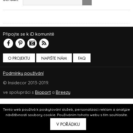
Připojte se k iD komunitě
O PROJEKTU
NAPIŠTE NÁM
FAQ
Podmínky používání
© Insidecor 2013-2019.
ve spolupráci s
Bioport
a
Breezy
Tento web používá k poskytování služeb, personalizaci reklam a analýze
návštěvnosti soubory cookie. Používáním tohoto webu s tím souhlasíte.
V POŘÁDKU