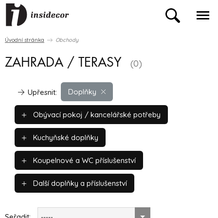
Úvodní stránka
Obchody
ZAHRADA / TERASY
(0)
Doplňky
Upřesnit:
Obývací pokoj / kancelářské potřeby
Kuchyňské doplňky
Koupelnové a WC příslušenství
Další doplňky a příslušenství
Seřadit:
-----