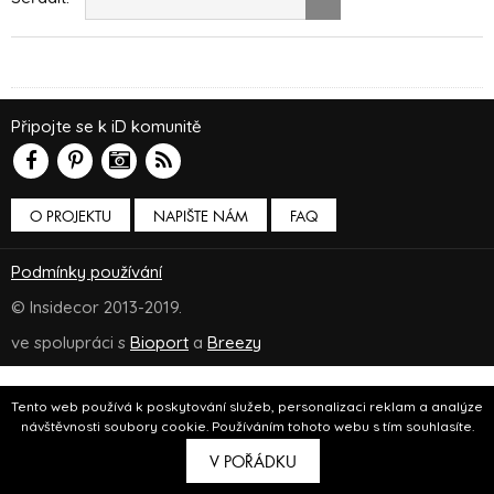
Připojte se k iD komunitě
O PROJEKTU
NAPIŠTE NÁM
FAQ
Podmínky používání
© Insidecor 2013-2019.
ve spolupráci s
Bioport
a
Breezy
Tento web používá k poskytování služeb, personalizaci reklam a analýze
návštěvnosti soubory cookie. Používáním tohoto webu s tím souhlasíte.
V POŘÁDKU