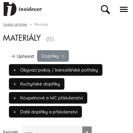
Úvodní stránka
Obchody
MATERIÁLY
(0)
Doplňky
Upřesnit:
Obývací pokoj / kancelářské potřeby
Kuchyňské doplňky
Koupelnové a WC příslušenství
Další doplňky a příslušenství
Seřadit:
-----