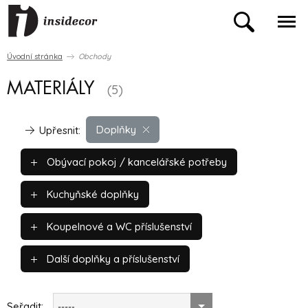
Úvodní stránka
Obchody
MATERIÁLY
(5)
Doplňky
Upřesnit:
Obývací pokoj / kancelářské potřeby
Kuchyňské doplňky
Koupelnové a WC příslušenství
Další doplňky a příslušenství
Seřadit:
-----