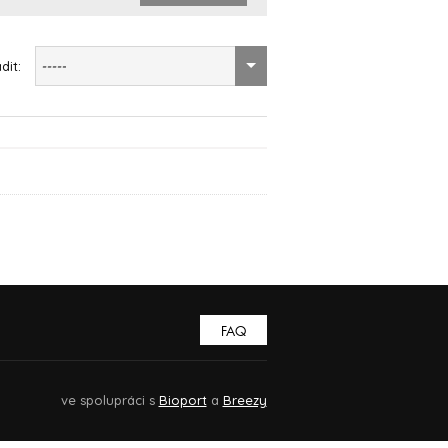
dit:
-----
FAQ
ve spolupráci s
Bioport
a
Breezy