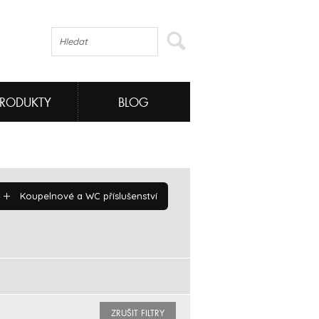
PRODUKTY
BLOG
Koupelnové a WC příslušenství
ZRUŠIT FILTRY