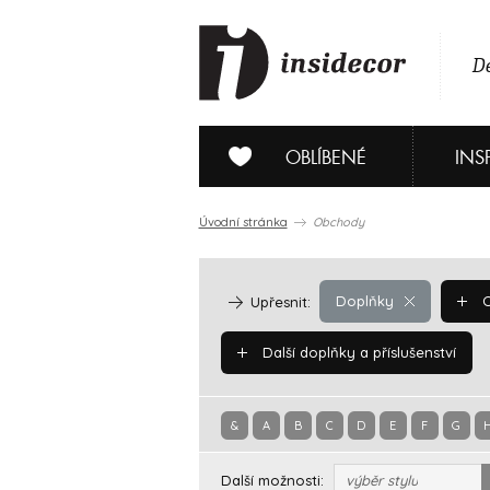
De
OBLÍBENÉ
INS
Úvodní stránka
Obchody
Doplňky
O
Upřesnit:
Další doplňky a příslušenství
&
A
B
C
D
E
F
G
Další možnosti:
výběr stylu