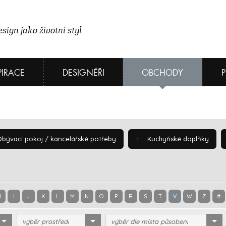
sign jako životní styl
PIRACE
DESIGNÉŘI
OBCHODY
bývací pokoj / kancelářské potřeby
Kuchyňské doplňky
H
I
J
K
L
M
N
O
P
R
S
T
V
W
Z
#
výběr prostředí
výběr dle místa působení