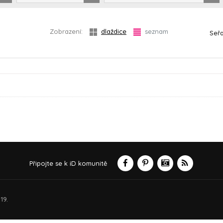
Zobrazení:
dlaždice
seznam
Seřa
Připojte se k iD komunitě
19.