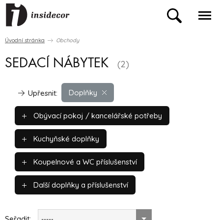
Úvodní stránka
Obchody
SEDACÍ NÁBYTEK
(2)
Doplňky
Upřesnit:
Obývací pokoj / kancelářské potřeby
Kuchyňské doplňky
Koupelnové a WC příslušenství
Další doplňky a příslušenství
Seřadit:
-----