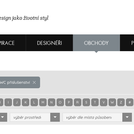
sign jako životní styl
PIRACE
DESIGNÉŘI
OBCHODY
C příslušenství
H
I
J
K
L
M
N
O
P
R
S
T
V
W
Z
#
výběr prostředí
výběr dle místa působení