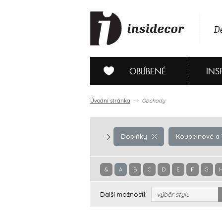
De
OBLÍBENÉ
INS
Úvodní stránka
Obchody
Doplňky
Koupelnové a W
&
A
B
C
D
E
F
G
Další možnosti:
výběr stylu