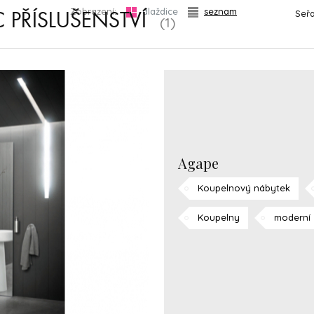
Zobrazení:
dlaždice
seznam
Seřa
 PŘÍSLUŠENSTVÍ
(1)
Agape
Koupelnový nábytek
Koupelny
moderní