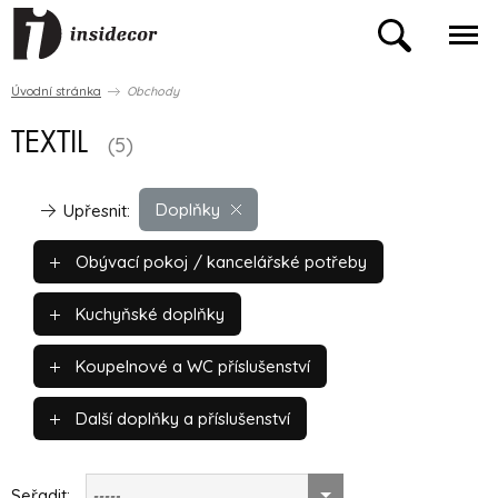
Úvodní stránka
Obchody
TEXTIL
(5)
Doplňky
Upřesnit:
Obývací pokoj / kancelářské potřeby
Kuchyňské doplňky
Koupelnové a WC příslušenství
Další doplňky a příslušenství
Seřadit:
-----