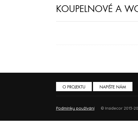
KOUPELNOVÉ A WC
O PROJEKTU
NAPIŠTE NÁM
Podmínky používání
© Insidecor 2013-20