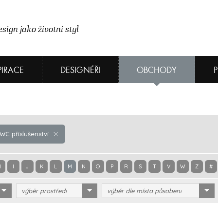
sign jako životní styl
PIRACE
DESIGNÉŘI
OBCHODY
C příslušenství
H
I
J
K
L
M
N
O
P
R
S
T
V
W
Z
#
výběr prostředí
výběr dle místa působení