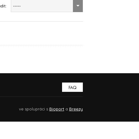
dit:
-----
FAQ
ve spolupráci s
Bioport
a
Breezy