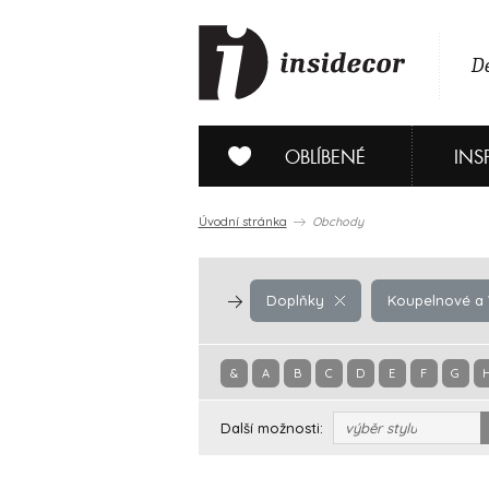
De
OBLÍBENÉ
INS
Úvodní stránka
Obchody
Doplňky
Koupelnové a W
&
A
B
C
D
E
F
G
Další možnosti:
výběr stylu