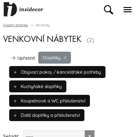
Úvodní stránka
Obchody
VENKOVNÍ NÁBYTEK
(2)
Doplňky
Upřesnit:
Obývací pokoj / kancelářské potřeby
Kuchyňské doplňky
Koupelnové a WC příslušenství
Další doplňky a příslušenství
Seřadit:
-----