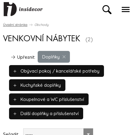
Úvodní stránka
Obchody
VENKOVNÍ NÁBYTEK
(2)
Doplňky
Upřesnit:
Obývací pokoj / kancelářské potřeby
Kuchyňské doplňky
Koupelnové a WC příslušenství
Další doplňky a příslušenství
Seřadit:
-----