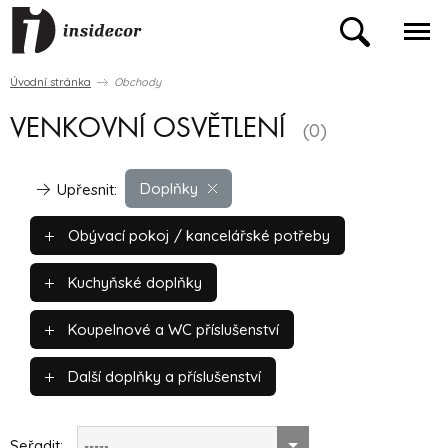
Úvodní stránka
Obchody
VENKOVNÍ OSVĚTLENÍ
(0)
Doplňky
Upřesnit:
Obývací pokoj / kancelářské potřeby
Kuchyňské doplňky
Koupelnové a WC příslušenství
Další doplňky a příslušenství
Seřadit:
-----