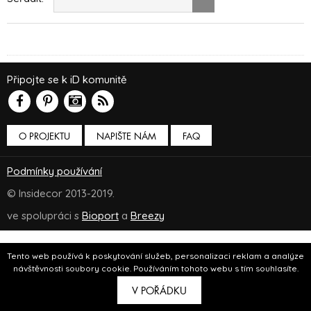
Připojte se k iD komunitě
O PROJEKTU
NAPIŠTE NÁM
FAQ
Podmínky používání
© Insidecor 2013-2019.
ve spolupráci s
Bioport
a
Breezy
Tento web používá k poskytování služeb, personalizaci reklam a analýze
návštěvnosti soubory cookie. Používáním tohoto webu s tím souhlasíte.
V POŘÁDKU