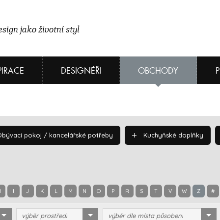
sign jako životní styl
PIRACE
DESIGNÉŘI
OBCHODY
bývací pokoj / kancelářské potřeby
Kuchyňské doplňky
H
I
J
K
L
M
N
O
P
R
S
T
V
W
Z
#
výběr prostředí
výběr dle místa působení