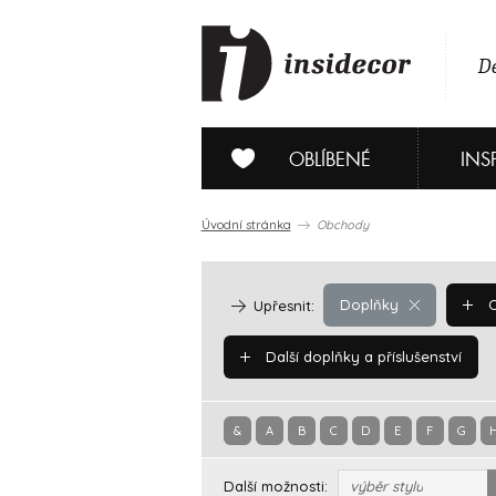
De
OBLÍBENÉ
INS
Úvodní stránka
Obchody
Doplňky
O
Upřesnit:
Další doplňky a příslušenství
&
A
B
C
D
E
F
G
Další možnosti:
výběr stylu