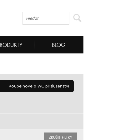
PRODUKTY
BLOG
Koupelnové a WC příslušenství
ZRUŠIT FILTRY