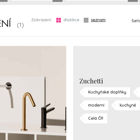
Zobrazení:
dlaždice
seznam
Seřa
ENÍ
(1)
Zuchetti
Kuchyňské doplňky
moderní
kuchyně
Celá ČR