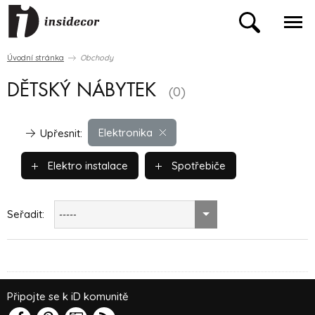
Úvodní stránka
Obchody
DĚTSKÝ NÁBYTEK
(0)
Elektronika
Upřesnit:
Elektro instalace
Spotřebiče
Seřadit:
-----
Připojte se k iD komunitě