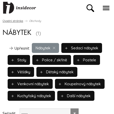
Úvodní stránka
Obchody
NÁBYTEK
(1)
Nábytek
Sedací nábytek
Upřesnit:
Stoly
Police / skříně
Postele
Věšáky
Dětský nábytek
Venkovní nábytek
Koupelnový nábytek
Kuchyňský nábytek
Další nábytek
Seřadit:
-----