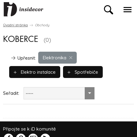
Úvodní stránka
Obchody
KOBERCE
(0)
Elektronika
Upřesnit:
Elektro instalace
Spotřebiče
Seřadit:
-----
Připojte se k iD komunitě