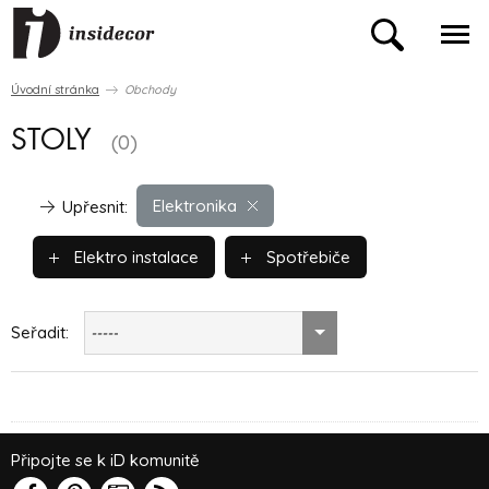
Úvodní stránka
Obchody
STOLY
(0)
Elektronika
Upřesnit:
Elektro instalace
Spotřebiče
Seřadit:
-----
Připojte se k iD komunitě