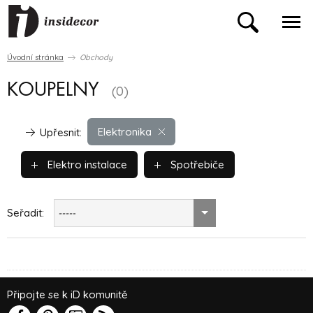
Úvodní stránka
Obchody
KOUPELNY
(0)
Elektronika
Upřesnit:
Elektro instalace
Spotřebiče
Seřadit:
-----
Připojte se k iD komunitě