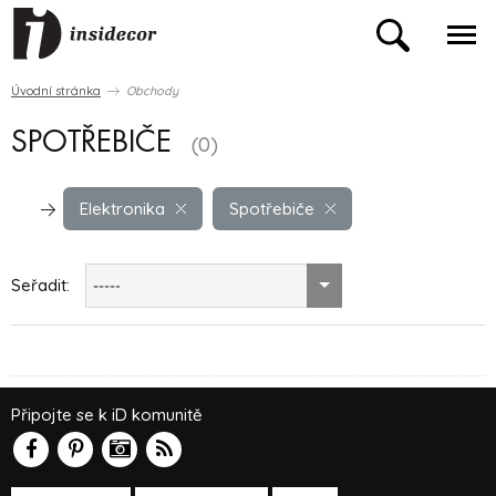
Úvodní stránka
Obchody
SPOTŘEBIČE
(0)
Elektronika
Spotřebiče
Seřadit:
-----
Připojte se k iD komunitě