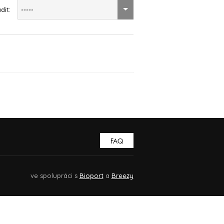
dit:
-----
FAQ
ve spolupráci s
Bioport
a
Breezy