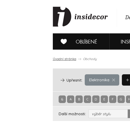
De
OBLÍBENÉ
INS
Úvodní stránka
Obchody
Elektronika
Upřesnit:
&
A
B
C
D
E
F
G
Další možnosti:
výběr stylu