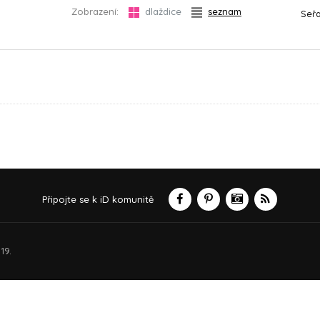
Zobrazení:
dlaždice
seznam
Seřa
Připojte se k iD komunitě
19.