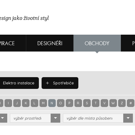
sign jako životní styl
PIRACE
DESIGNÉŘI
OBCHODY
Elektro instalace
Spotřebiče
H
I
J
K
L
M
N
O
P
R
S
T
V
W
Z
#
výběr prostředí
výběr dle místa působení