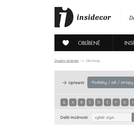
De
OBLÍBENÉ
INS
Úvodní stránka
Obchody
Podlahy / zdi / stropy
Upřesnit:
&
A
B
C
D
E
F
G
Další možnosti:
výběr stylu