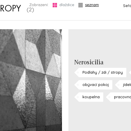
Zobrazení:
dlaždice
seznam
Seřa
STROPY
(2)
Nerosicilia
Podlahy / zdi / stropy
obývací pokoj
jíde
koupelna
pracovn