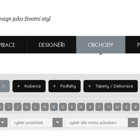
sign jako životní styl
PIRACE
DESIGNÉŘI
OBCHODY
Koberce
Podlahy
Tapety / Dekorace
H
I
J
K
L
M
N
O
P
R
S
T
V
W
Z
#
výběr prostředí
výběr dle místa působení