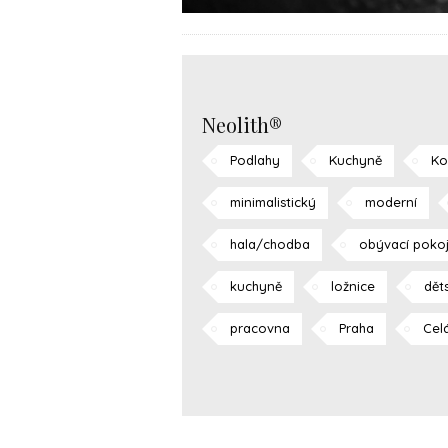
Neolith®
Podlahy
Kuchyně
Ko
minimalistický
moderní
hala/chodba
obývací poko
kuchyně
ložnice
dět
pracovna
Praha
Cel