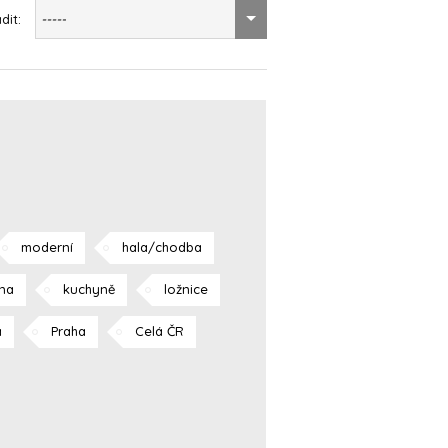
dit:
-----
moderní
hala/chodba
lna
kuchyně
ložnice
a
Praha
Celá ČR