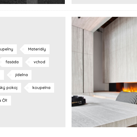
upelny
Materiály
fasáda
vchod
j
jídelna
ský pokoj
koupelna
á ČR