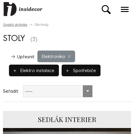
Úvodní stránka
Obchody
STOLY
(3)
Elektronika
Upřesnit:
Elektro instalace
Spotřebiče
Seřadit:
-----
SEDLÁK INTERIER