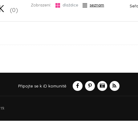
Zobrazení:
dlaždice
seznam
Seřa
EK
(0)
Připojte se k iD komunitě
19.