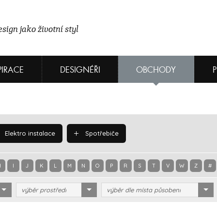
sign jako životní styl
PIRACE
DESIGNÉŘI
OBCHODY
Elektro instalace
Spotřebiče
H
I
J
K
L
M
N
O
P
R
S
T
V
W
Z
#
výběr prostředí
výběr dle místa působení