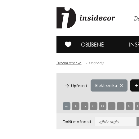
De
OBLÍBENÉ
INS
Úvodní stránka
Obchody
Elektronika
Upřesnit:
&
A
B
C
D
E
F
G
Další možnosti:
výběr stylu