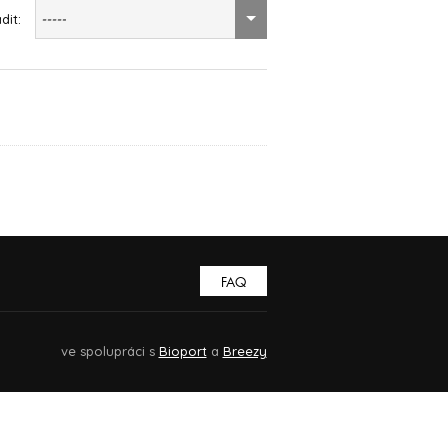
dit:
-----
FAQ
ve spolupráci s
Bioport
a
Breezy