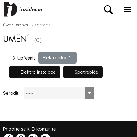
Úvodní stránka
Obchody
UMĚNÍ
(0)
Elektronika
Upřesnit:
Elektro instalace
Spotřebiče
Seřadit:
-----
Připojte se k iD komunitě