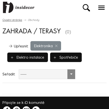
Úvodní stránka
Obchody
ZAHRADA / TERASY
(0)
Elektronika
Upřesnit:
Elektro instalace
Spotřebiče
Seřadit:
-----
Připojte se k iD komunitě