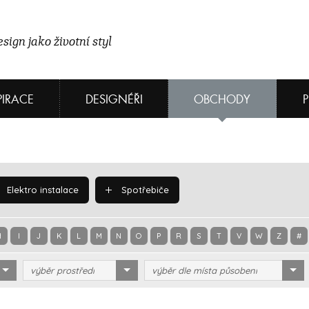
sign jako životní styl
PIRACE
DESIGNÉŘI
OBCHODY
Elektro instalace
Spotřebiče
H
I
J
K
L
M
N
O
P
R
S
T
V
W
Z
#
výběr prostředí
výběr dle místa působení