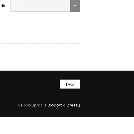
dit:
-----
FAQ
ve spolupráci s
Bioport
a
Breezy