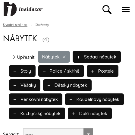
Úvodní stránka
Obchody
NÁBYTEK
(4)
Nábytek
Sedací nábytek
Upřesnit:
Stoly
Police / skříně
Postele
Věšáky
Dětský nábytek
Venkovní nábytek
Koupelnový nábytek
Kuchyňský nábytek
Další nábytek
Seřadit:
-----