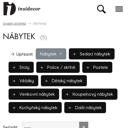
Úvodní stránka
Obchody
NÁBYTEK
(5)
Nábytek
Sedací nábytek
Upřesnit:
Stoly
Police / skříně
Postele
Věšáky
Dětský nábytek
Venkovní nábytek
Koupelnový nábytek
Kuchyňský nábytek
Další nábytek
Seřadit:
-----