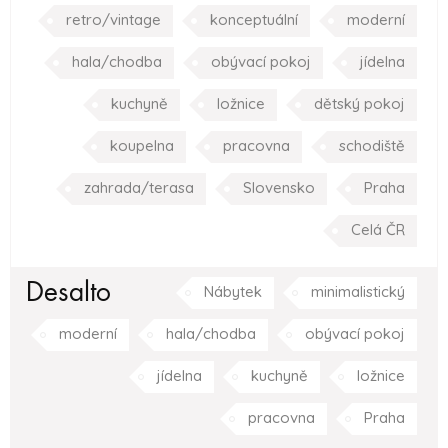
retro/vintage
konceptuální
moderní
hala/chodba
obývací pokoj
jídelna
kuchyně
ložnice
dětský pokoj
koupelna
pracovna
schodiště
zahrada/terasa
Slovensko
Praha
Celá ČR
Desalto
Nábytek
minimalistický
moderní
hala/chodba
obývací pokoj
jídelna
kuchyně
ložnice
pracovna
Praha