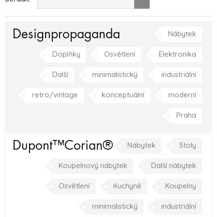
Designpropaganda
Nábytek
Doplňky
Osvětlení
Elektronika
Další
minimalistický
industriální
retro/vintage
konceptuální
moderní
Praha
Dupont™Corian®
Nábytek
Stoly
Koupelnový nábytek
Další nábytek
Osvětlení
Kuchyně
Koupelny
minimalistický
industriální