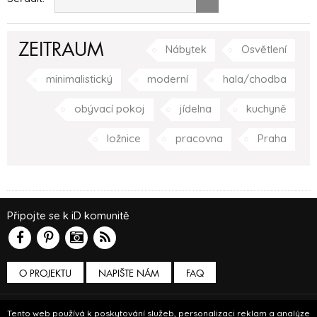
ZEITRAUM
Nábytek
Osvětlení
minimalistický
moderní
hala/chodba
obývací pokoj
jídelna
kuchyně
ložnice
pracovna
Praha
Připojte se k iD komunitě
O PROJEKTU
NAPIŠTE NÁM
FAQ
Podmínky používání
Tento web používá k poskytování služeb, personalizaci reklam a analýze