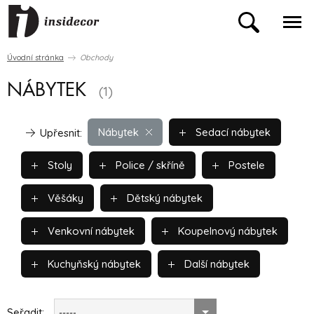
Úvodní stránka
Obchody
NÁBYTEK
(1)
Nábytek
Sedací nábytek
Upřesnit:
Stoly
Police / skříně
Postele
Věšáky
Dětský nábytek
Venkovní nábytek
Koupelnový nábytek
Kuchyňský nábytek
Další nábytek
Seřadit:
-----