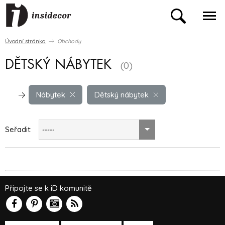
Úvodní stránka
Obchody
DĚTSKÝ NÁBYTEK
(0)
Nábytek
Dětský nábytek
Seřadit:
-----
Připojte se k iD komunitě