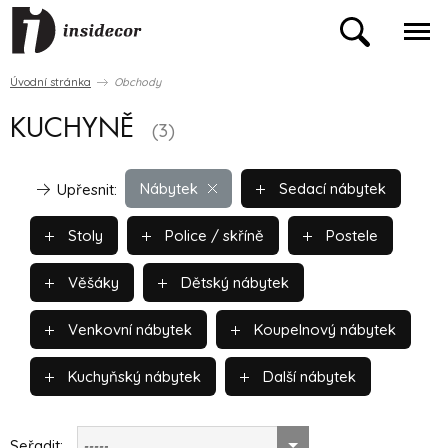
Úvodní stránka
Obchody
KUCHYNĚ
(3)
Nábytek
Sedací nábytek
Upřesnit:
Stoly
Police / skříně
Postele
Věšáky
Dětský nábytek
Venkovní nábytek
Koupelnový nábytek
Kuchyňský nábytek
Další nábytek
Seřadit:
-----