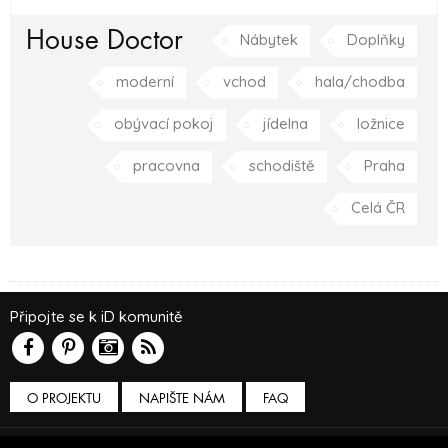
House Doctor
Nábytek
Doplňky
moderní
vchod
hala/chodba
obývací pokoj
jídelna
ložnice
pracovna
schodiště
Praha
Celá ČR
Připojte se k iD komunitě
O PROJEKTU
NAPIŠTE NÁM
FAQ