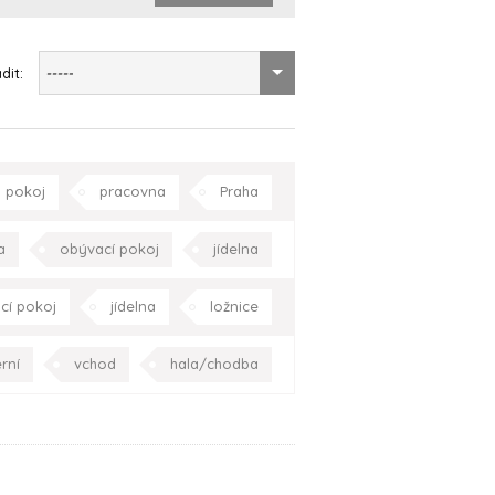
dit:
-----
 pokoj
pracovna
Praha
a
obývací pokoj
jídelna
chodiště
Praha
Celá ČR
cí pokoj
jídelna
ložnice
pracovna
Středočeský kraj
rní
vchod
hala/chodba
chodiště
Praha
Celá ČR