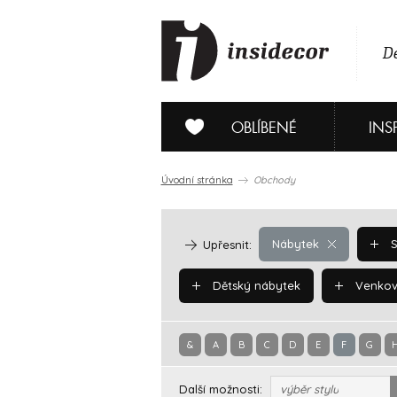
De
OBLÍBENÉ
INS
Úvodní stránka
Obchody
Nábytek
S
Upřesnit:
Dětský nábytek
Venkov
&
A
B
C
D
E
F
G
Další možnosti:
výběr stylu