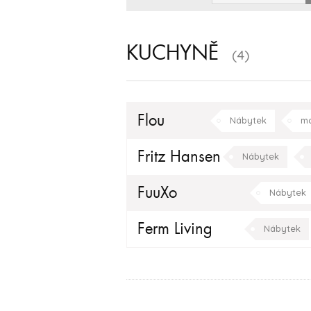
KUCHYNĚ
(4)
Flou
Nábytek
mo
Fritz Hansen
Nábytek
FuuXo
Nábytek
Ferm Living
Nábytek
obývací pokoj