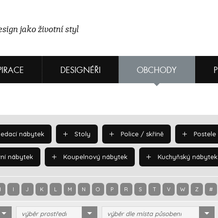
sign jako životní styl
PIRACE
DESIGNÉŘI
OBCHODY
edací nábytek
Stoly
Police / skříně
Postele
ní nábytek
Koupelnový nábytek
Kuchyňský nábytek
H
I
J
K
L
M
N
O
P
R
S
T
V
W
Z
#
výběr prostředí
výběr dle místa působení