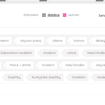
Zobrazení:
dlaždice
seznam
Seřa
derní
obývací pokoj
jídelna
ložnice
dětský
Dekorativní osvětlení
moderní
vchod
hala/chodb
kuchyně
ložnice
dětský pokoj
pracovna
s
Police / skříně
moderní
hala/chodba
obýva
dětský pokoj
Doplňky
Kuchyňské doplňky
Osvětlení
mode
jídelna
kuchyně
ložnice
pracovna
s