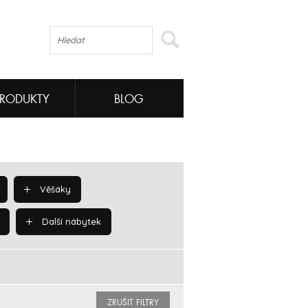
PRODUKTY
BLOG
Věšáky
Další nábytek
ZRUŠIT FILTRY