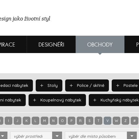
sign jako životní styl
PIRACE
DESIGNÉŘI
OBCHODY
edací nábytek
Stoly
Police / skříně
Postele
ní nábytek
Koupelnový nábytek
Kuchyňský nábytek
H
I
J
K
L
M
N
O
P
R
S
T
V
W
Z
#
výběr prostředí
výběr dle místa působení