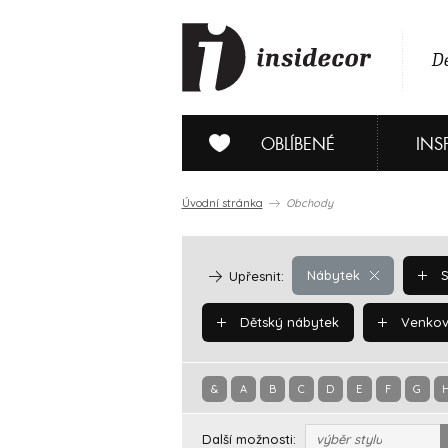
De
OBLÍBENÉ
INS
Úvodní stránka
Obchody
Nábytek
S
Upřesnit:
Dětský nábytek
Venkov
&
A
B
C
D
E
F
G
Další možnosti:
výběr stylu