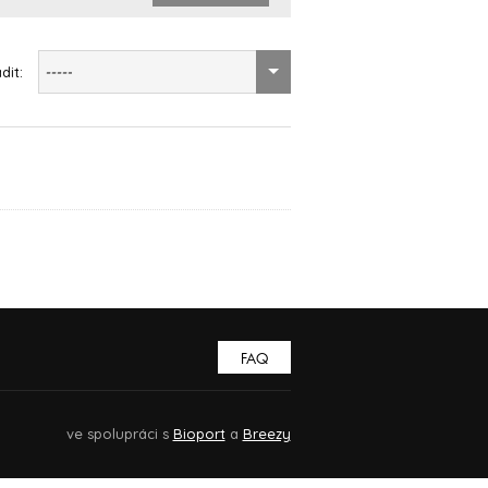
dit:
-----
FAQ
ve spolupráci s
Bioport
a
Breezy