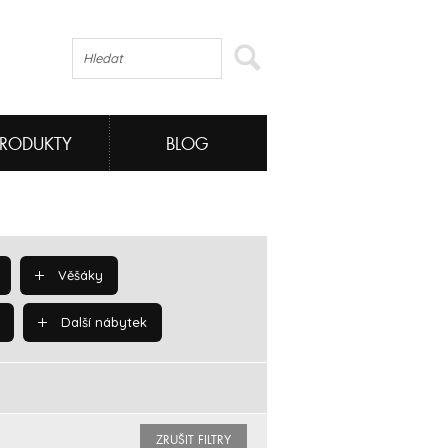
PRODUKTY
BLOG
Věšáky
Další nábytek
ZRUŠIT FILTRY