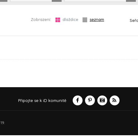
Zobrazení:
dlaždice
seznam
Seřa
Připojte se k iD komunitě
19.