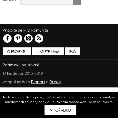
Připojte se k iD komunitě
O PROJEKTU
NAPIŠTE NÁM
FAQ
Podmínky používání
© Insidecor 2013-2019.
ve spolupráci s
Bioport
a
Breezy
Tento web používá k poskytování služeb, personalizaci reklam a analýze
návštěvnosti soubory cookie. Používáním tohoto webu s tím souhlasíte.
V POŘÁDKU