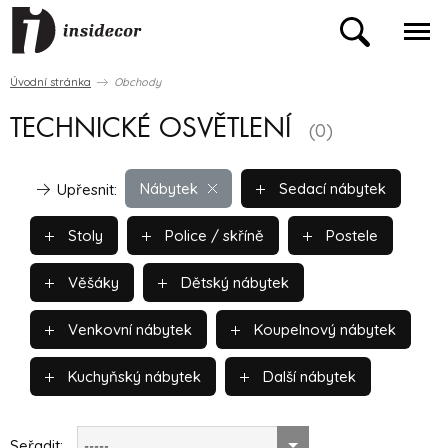
Úvodní stránka
Obchody
TECHNICKÉ OSVĚTLENÍ
(0)
Nábytek
Sedací nábytek
Upřesnit:
Stoly
Police / skříně
Postele
Věšáky
Dětský nábytek
Venkovní nábytek
Koupelnový nábytek
Kuchyňský nábytek
Další nábytek
Seřadit:
-----