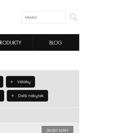
PRODUKTY
BLOG
Věšáky
Další nábytek
ZRUŠIT FILTRY