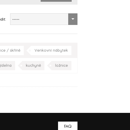
dit:
-----
ice / skříně
Venkovní nábytek
Kuchyňský nábytek
Praha
jídelna
kuchyně
ložnice
a/terasa
Praha
Celá ČR
FAQ