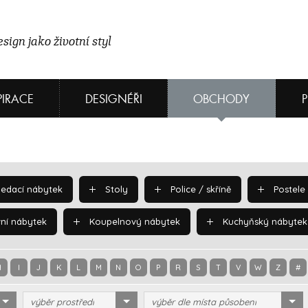
sign jako životní styl
PIRACE
DESIGNÉŘI
OBCHODY
edací nábytek
Stoly
Police / skříně
Postele
ní nábytek
Koupelnový nábytek
Kuchyňský nábytek
H
I
J
K
L
M
N
O
P
R
S
T
V
W
Z
#
výběr prostředí
výběr dle místa působení