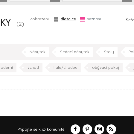
Zobrazení:
dlaždice
seznam
Seřa
ŇKY
(2)
Nábytek
Sedací nábytek
Stoly
Pol
oderní
vchod
hala/chodba
obývací pokoj
dětský pokoj
pracovna
schodiště
zahrad
Připojte se k iD komunitě