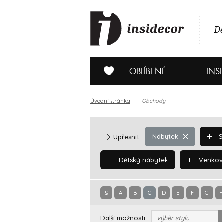
De
OBLÍBENÉ
INS
Úvodní stránka
Obchody
Nábytek
S
Upřesnit:
Dětský nábytek
Venkov
&
A
B
C
D
E
F
G
Další možnosti:
výběr stylu