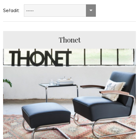
Seřadit:
-----
Thonet