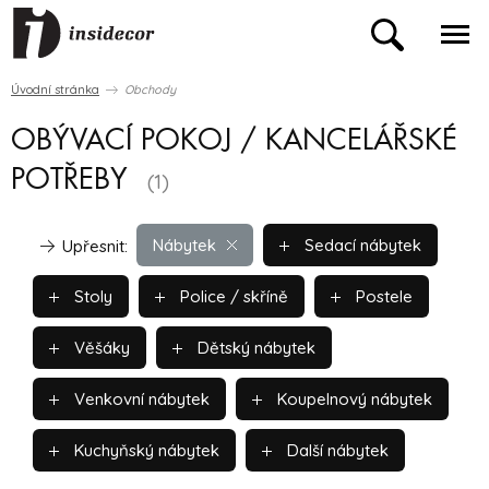
Úvodní stránka
Obchody
OBÝVACÍ POKOJ / KANCELÁŘSKÉ
POTŘEBY
(1)
Nábytek
Sedací nábytek
Upřesnit:
Stoly
Police / skříně
Postele
Věšáky
Dětský nábytek
Venkovní nábytek
Koupelnový nábytek
Kuchyňský nábytek
Další nábytek