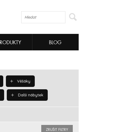
PRODUKTY
BLOG
Věšáky
Další nábytek
ZRUŠIT FILTRY