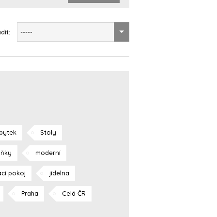
dit:
-----
bytek
Stoly
lňky
moderní
cí pokoj
jídelna
Praha
Celá ČR