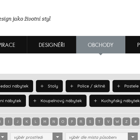
sign jako životní styl
PIRACE
DESIGNÉŘI
OBCHODY
edací nábytek
Stoly
Police / skříně
Postele
ní nábytek
Koupelnový nábytek
Kuchyňský nábytek
H
I
J
K
L
M
N
O
P
R
S
T
V
W
Z
#
výběr prostředí
výběr dle místa působení