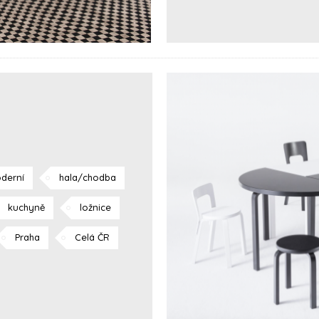
derní
hala/chodba
kuchyně
ložnice
Praha
Celá ČR