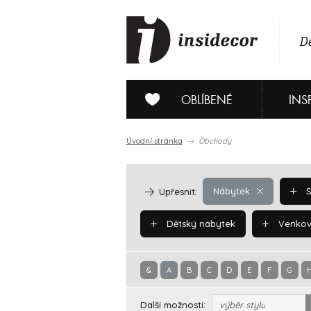
De
OBLÍBENÉ
INS
Úvodní stránka
Obchody
Nábytek
S
Upřesnit:
Dětský nábytek
Venkov
&
A
B
C
D
E
F
G
Další možnosti:
výběr stylu