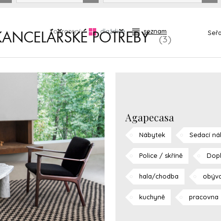
Zobrazení:
dlaždice
seznam
Seřa
KANCELÁŘSKÉ POTŘEBY
(3)
Agapecasa
Nábytek
Sedací ná
Police / skříně
Dop
hala/chodba
obýva
kuchyně
pracovna