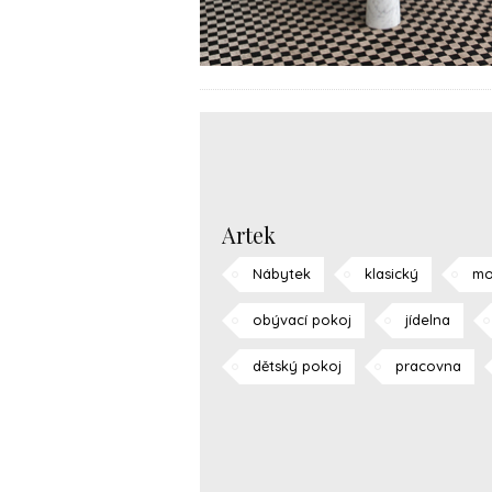
Artek
Nábytek
klasický
mo
obývací pokoj
jídelna
dětský pokoj
pracovna