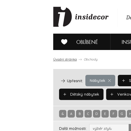
De
OBLÍBENÉ
INS
Úvodní stránka
Obchody
Nábytek
S
Upřesnit:
Dětský nábytek
Venkov
&
A
B
C
D
E
F
G
Další možnosti:
výběr stylu