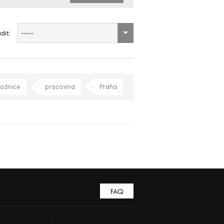
dit:
-----
ložnice
pracovna
Praha
FAQ