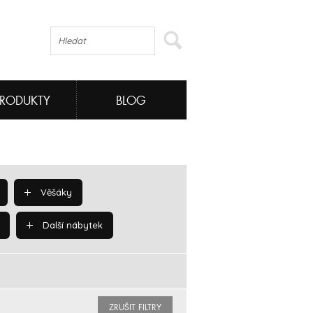
PRODUKTY
BLOG
Věšáky
Další nábytek
ZRUŠIT FILTRY