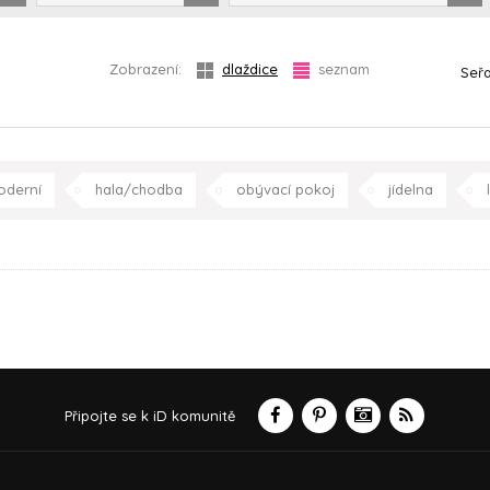
Zobrazení:
dlaždice
seznam
Seřa
oderní
hala/chodba
obývací pokoj
jídelna
Připojte se k iD komunitě