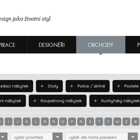
sign jako životní styl
PIRACE
DESIGNÉŘI
OBCHODY
edací nábytek
Stoly
Police / skříně
Postele
ní nábytek
Koupelnový nábytek
Kuchyňský nábytek
H
I
J
K
L
M
N
O
P
R
S
T
V
W
Z
#
výběr prostředí
výběr dle místa působení