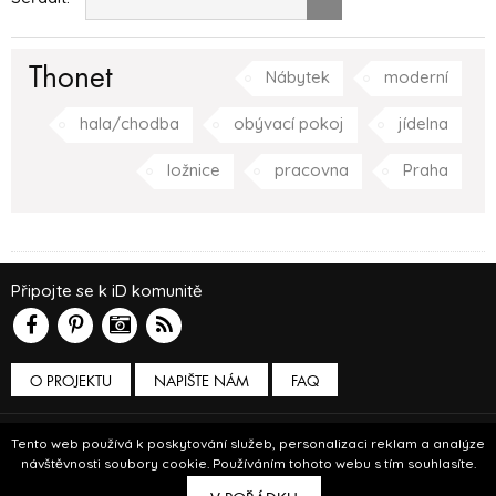
Thonet
Nábytek
moderní
hala/chodba
obývací pokoj
jídelna
ložnice
pracovna
Praha
Připojte se k iD komunitě
O PROJEKTU
NAPIŠTE NÁM
FAQ
Podmínky používání
Tento web používá k poskytování služeb, personalizaci reklam a analýze
návštěvnosti soubory cookie. Používáním tohoto webu s tím souhlasíte.
© Insidecor 2013-2019.