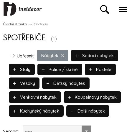
Úvodní stránka
Obchody
SPOTŘEBIČE
(1)
Nábytek
Sedací nábytek
Upřesnit:
Stoly
Police / skříně
Postele
Věšáky
Dětský nábytek
Venkovní nábytek
Koupelnový nábytek
Kuchyňský nábytek
Další nábytek
Seřadit:
-----