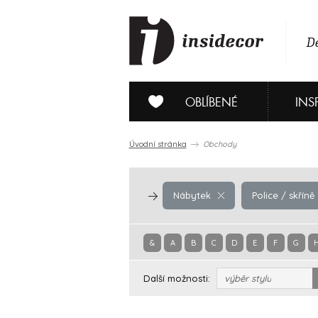
De
OBLÍBENÉ
INS
Úvodní stránka
Obchody
Nábytek
Police / skříně
&
A
B
C
D
E
F
G
Další možnosti:
výběr stylu