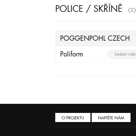
POLICE / SKŘÍNĚ
(2)
POGGENPOHL CZECH
Doplňky
Kuchyňské do
Poliform
Sedací náb
O PROJEKTU
NAPIŠTE NÁM