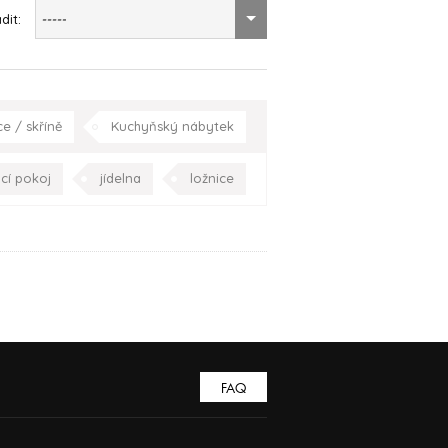
dit:
-----
ce / skříně
Kuchyňský nábytek
í pokoj
jídelna
kuchyně
cí pokoj
jídelna
ložnice
Praha
Celá ČR
pracovna
Celá ČR
FAQ