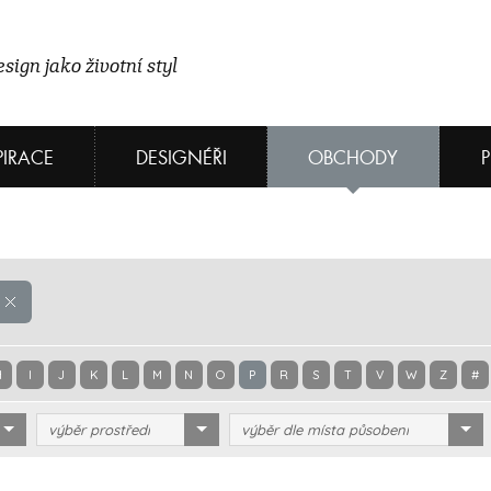
sign jako životní styl
PIRACE
DESIGNÉŘI
OBCHODY
H
I
J
K
L
M
N
O
P
R
S
T
V
W
Z
#
výběr prostředí
výběr dle místa působení