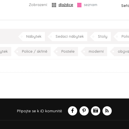
Zobrazení:
dlaždice
seznam
Seřa
Nábytek
Sedací nábytek
Stoly
Poli
plňky
Spotřebiče
Kuchyně
moderní
obývac
ytek
Police / skříně
Postele
moderní
obýva
Připojte se k iD komunitě