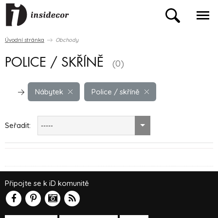
Úvodní stránka
Obchody
POLICE / SKŘÍNĚ
(0)
Nábytek
Police / skříně
Seřadit:
-----
Připojte se k iD komunitě