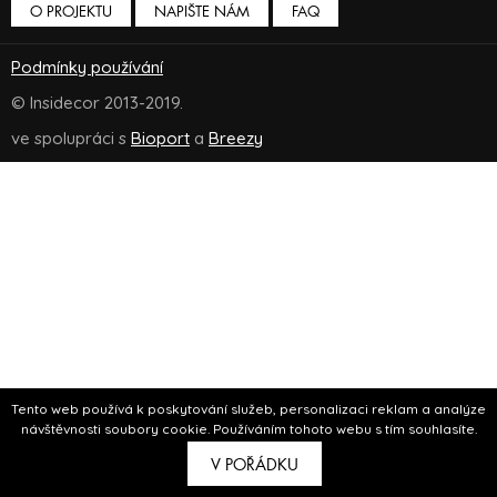
O PROJEKTU
NAPIŠTE NÁM
FAQ
Podmínky používání
© Insidecor 2013-2019.
ve spolupráci s
Bioport
a
Breezy
Tento web používá k poskytování služeb, personalizaci reklam a analýze
návštěvnosti soubory cookie. Používáním tohoto webu s tím souhlasíte.
V POŘÁDKU