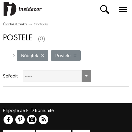
Úvodní stránka
Obchody
POSTELE
(0)
Nábytek
Postele
Seřadit:
-----
Připojte se k iD komunitě