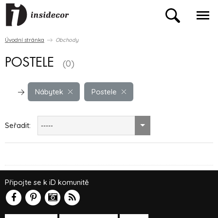
Úvodní stránka
Obchody
POSTELE
(0)
Nábytek
Postele
Seřadit:
-----
Připojte se k iD komunitě