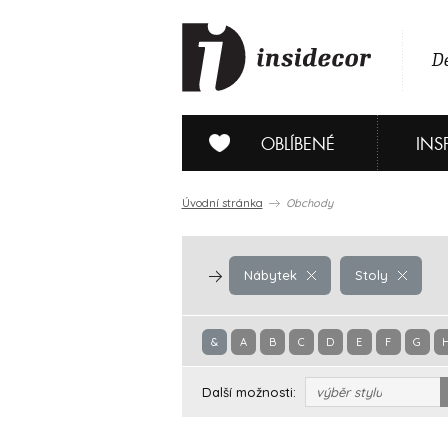
De
OBLÍBENÉ
INS
Úvodní stránka
Obchody
Nábytek
Stoly
&
A
B
C
D
E
F
G
Další možnosti:
výběr stylu