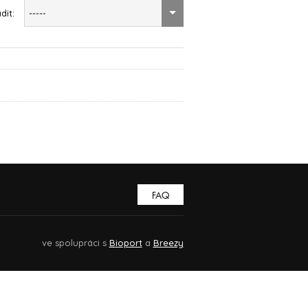
dit:
-----
FAQ
ve spolupráci s
Bioport
a
Breezy