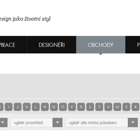
sign jako životní styl
PIRACE
DESIGNÉŘI
OBCHODY
H
I
J
K
L
M
N
O
P
R
S
T
V
W
Z
#
výběr prostředí
výběr dle místa působení