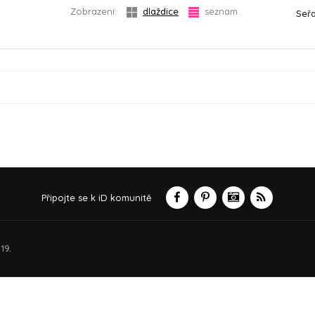
Zobrazení:
dlaždice
seznam
Seřa
Připojte se k iD komunitě
19.